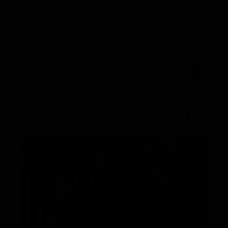
EXCLUSIVAS DEL
There are 12 products
CINE NEGRO
demostración 10 - 12 de 12
Visto como
Products
Filtrar
ORDENAR POR