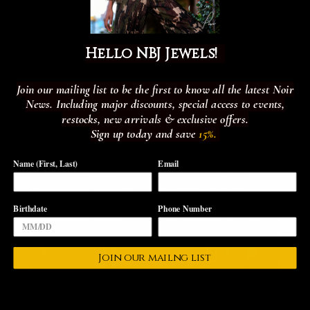
Hello NBJ Jewels!
NaN
NaN
Join our mailing list to be the first to know all the latest Noir
News. Including major discounts, special access to events,
"TACHAR"| MINIVESTIDO CON CORDONES DE NEÓN
restocks, new arrivals & exclusive offers.
Sign up today and save
15%.
Name (First, Last)
Email
57%
Birthdate
Phone Number
Join our mailng list