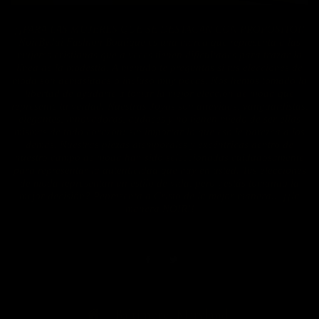
¡¡PARA LAS MUJERES QUE SE DESTACAN CON PROPÓSITO!!
NoirByJai Fashion Boutique es una marca que representa a las
mujeres cristianas que a veces tienen dificultades para trazar la
línea de la modestia. A menudo te preguntas si tus elecciones de
moda son demasiadas o incluso muy pocas. Nos hemos tomado la
libertad de ayudarte a tomar la mejor elección de moda que
represente tu verdad. Nuestras Joyas son atrevidas, vanguardistas,
elegantes, innovadoras, audaces y no tienen miedo de ser ellas
mismas de todo corazón: sin importar lo que eso le parezca a los
demás. Nuestras piezas atemporales y excéntricas dentro de
nuestro campo de moda han sido seleccionadas cuidadosamente
para representar la autenticidad que hay en usted. Tus elecciones
de moda representan un estilo de vida, pero ¿estás tomando la
mejor decisión? Representa a Cristo de la mejor manera... ¡¡la
manera NOIR!!
Baltimore, Maryland